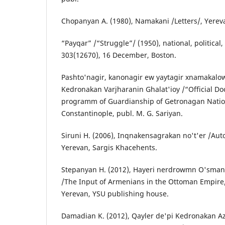
Chopanyan A. (1980), Namakani /Letters/, Yerev
“Payqar” /“Struggle”/ (1950), national, political, 
303(12670), 16 December, Boston.
Pashto'nagir, kanonagir ew yaytagir xnamakalo
Kedronakan Varjharanin Ghalat'ioy /“Official D
programm of Guardianship of Getronagan Natio
Constantinople, publ. M. G. Sariyan.
Siruni H. (2006), Inqnakensagrakan no't'er /Aut
Yerevan, Sargis Khacehents.
Stepanyan H. (2012), Hayeri nerdrowmn O'sma
/The Input of Armenians in the Ottoman Empire/
Yerevan, YSU publishing house.
Damadian K. (2012), Qayler de'pi Kedronakan Az