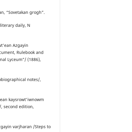
an, “Sovetakan grogh”.
literary daily, N
wt'ean Azgayin
ocument, Rulebook and
nal Lyceum”/ (1886),
obiographical notes/,
nean kaysrowt'iwnowm
, second edition,
gayin varjharan /Steps to