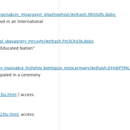
masnakcec_mijazgayin_gitazhoghovi/#sthash.3RjSJGf6.dpbs։
ted in an International
zgi_vkayagrery_mrcuyty/#sthash.Fm3CKg3k.dpbs
n Educated Nation”
ny_masnakce_hishelov_komitasin_mijocarmany/#sthash.6YmbFY9N
cipated in a ceremony
3lu.html
/ access:
23lu.html
, access: