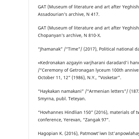
GAT (Museum of literature and art after Yeghis
Assadourian’s archive, N 417.
GAT (Museum of literature and art after Yeghis
Chopanyan’s archive, N 810-X.
“Jhamanak” /“Time”/ (2017), Political national da
«Kedronakan azgayin varjharani daradard'i han
/“Ceremony of Getronagan lyceum 100th anniver
October 11, 12” (1986), N.Y., “Vosketar”.
“Haykakan namakani” /“Armenian letters”/ (1872)
Smyrna, publ. Teteyan.
“Hovhannes Hindlian 150” (2016), materials of t
conference, Yerevan, “Zangak 97”.
Hagopian K. (2016), Patmowt'iwn Ist'anpowla