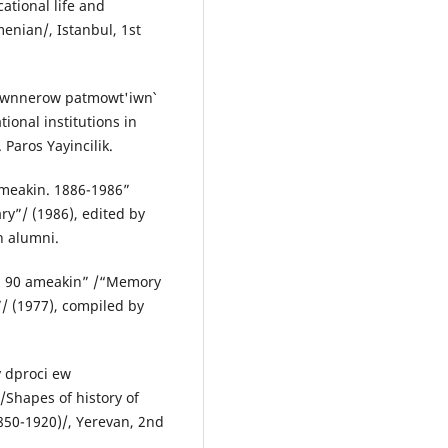
ational life and
enian/, Istanbul, 1st
t'iwnnerow patmowt'iwn՝
onal institutions in
 Paros Yayincilik.
meakin. 1886-1986”
y”/ (1986), edited by
n alumni.
i 90 ameakin” /“Memory
/ (1977), compiled by
 dproci ew
Shapes of history of
50-1920)/, Yerevan, 2nd