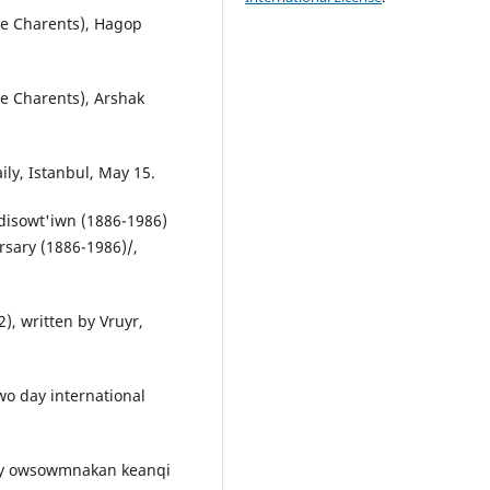
he Charents), Hagop
he Charents), Arshak
ily, Istanbul, May 15.
disowt'iwn (1886-1986)
sary (1886-1986)/,
, written by Vruyr,
wo day international
hay owsowmnakan keanqi