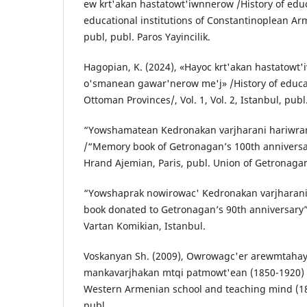
ew krt'akan hastatowt'iwnnerow /History of educ
educational institutions of Constantinoplean Arm
publ, publ. Paros Yayincilik.
Hagopian, K. (2024), «Hayoc krt'akan hastatow
o'smanean gawar'nerow me'j» /History of educati
Ottoman Provinces/, Vol. 1, Vol. 2, Istanbul, publ.
“Yowshamatean Kedronakan varjharani hariwra
/“Memory book of Getronagan’s 100th anniversar
Hrand Ajemian, Paris, publ. Union of Getronaga
“Yowshaprak nowirowac' Kedronakan varjharan
book donated to Getronagan’s 90th anniversary”
Vartan Komikian, Istanbul.
Voskanyan Sh. (2009), Owrowagc'er arewmtahay
mankavarjhakan mtqi patmowt'ean (1850-1920) /
Western Armenian school and teaching mind (18
publ.